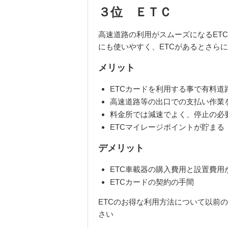
３位 ＥＴＣ
高速道路の利用がスムーズになる
ETC
にも使いやすく、
ETC
があるとさらに
メリット
ETC
カードを利用する事で有料道
高速道路等の出口での支払い作業
料金所では減速でよく、停止の必
ETC
マイレージポイントが貯まる
デメリット
ETC
車載器の購入費用と設置費用
ETC
カードの契約の手間
ETCのお得な利用方法について以前
さい