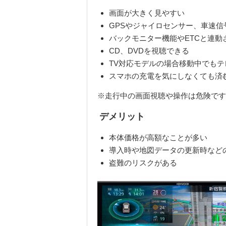
画面が大きく見やすい
GPSやジャイロセンサー、車速
バックモニター機能や
ETC
と連動
CD
、
DVD
を視聴できる
TV
対応モデルの場合移動中でもテ
スマホの充電を気にしなくても済
※走行中の画面視聴や操作は危険です
デメリット
本体価格が高額なことが多い
導入時や地図データの更新時など
盗難のリスクがある