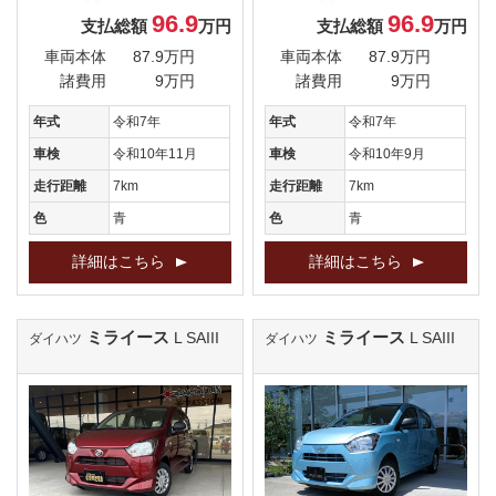
96.9
96.9
支払総額
万円
支払総額
万円
車両本体
87.9万円
車両本体
87.9万円
諸費用
9万円
諸費用
9万円
年式
令和7年
年式
令和7年
車検
令和10年11月
車検
令和10年9月
走行距離
7km
走行距離
7km
色
青
色
青
詳細はこちら
詳細はこちら
ミライース
ミライース
L SAIII
L SAIII
ダイハツ
ダイハツ