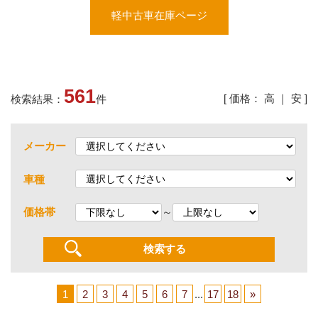
軽中古車在庫ページ
561
[ 価格：
高
｜
安
]
検索結果：
件
メーカー
車種
～
価格帯
1
2
3
4
5
6
7
...
17
18
»