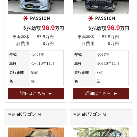
96.9
96.9
支払総額
万円
支払総額
万円
車両本体
87.9万円
車両本体
87.9万円
諸費用
9万円
諸費用
9万円
年式
令和7年
年式
令和7年
車検
令和10年11月
車検
令和10年11月
走行距離
8km
走行距離
7km
色
銀
色
黒
詳細はこちら
詳細はこちら
eKワゴン
eKワゴン
M
M
三菱
三菱