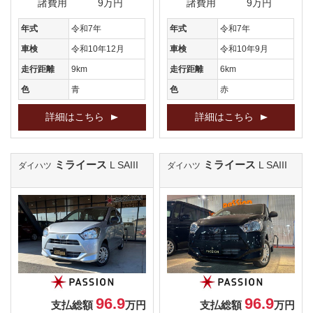
諸費用
9万円
諸費用
9万円
年式
令和7年
年式
令和7年
車検
令和10年12月
車検
令和10年9月
走行距離
9km
走行距離
6km
色
青
色
赤
詳細はこちら
詳細はこちら
ミライース
ミライース
L SAIII
L SAIII
ダイハツ
ダイハツ
96.9
96.9
支払総額
万円
支払総額
万円