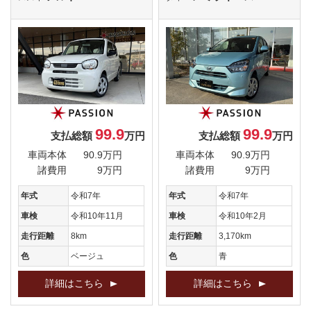
99.9
99.9
支払総額
万円
支払総額
万円
車両本体
90.9万円
車両本体
90.9万円
諸費用
9万円
諸費用
9万円
年式
令和7年
年式
令和7年
車検
令和10年11月
車検
令和10年2月
走行距離
8km
走行距離
3,170km
色
ベージュ
色
青
詳細はこちら
詳細はこちら