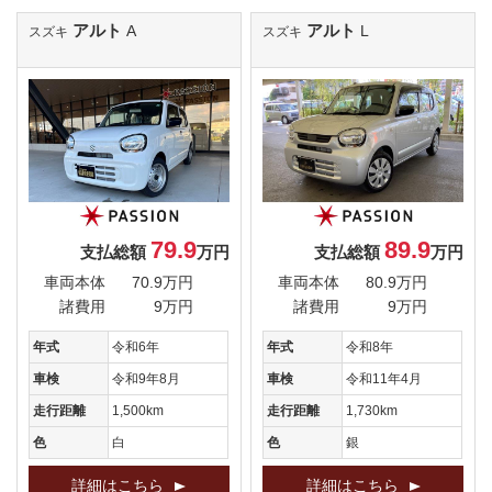
アルト
アルト
A
L
スズキ
スズキ
79.9
89.9
支払総額
万円
支払総額
万円
車両本体
70.9万円
車両本体
80.9万円
諸費用
9万円
諸費用
9万円
年式
令和6年
年式
令和8年
車検
令和9年8月
車検
令和11年4月
走行距離
1,500km
走行距離
1,730km
色
白
色
銀
詳細はこちら
詳細はこちら