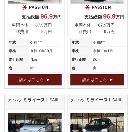
96.9
96.9
支払総額
万円
支払総額
万円
車両本体
87.9万円
車両本体
87.9万円
諸費用
9万円
諸費用
9万円
年式
令和7年
年式
令和8年
車検
令和10年10月
車検
令和11年1月
走行距離
7km
走行距離
8km
色
赤
色
青
詳細はこちら
詳細はこちら
ミライース
ミライース
L SAIII
L SAIII
ダイハツ
ダイハツ