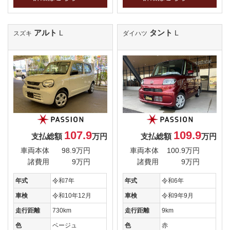
アルト
タント
L
L
スズキ
ダイハツ
107.9
109.9
支払総額
万円
支払総額
万円
車両本体
98.9万円
車両本体
100.9万円
諸費用
9万円
諸費用
9万円
年式
令和7年
年式
令和6年
車検
令和10年12月
車検
令和9年9月
走行距離
730km
走行距離
9km
色
ベージュ
色
赤