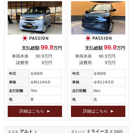
99.9
99.9
支払総額
万円
支払総額
万円
車両本体
90.9万円
車両本体
90.9万円
諸費用
9万円
諸費用
9万円
年式
令和8年
年式
令和8年
車検
令和11年6月
車検
令和11年5月
走行距離
7km
走行距離
8km
色
青
色
黒
詳細はこちら
詳細はこちら
アルト
ミライース
Ｌ
X SAIII
スズキ
ダイハツ