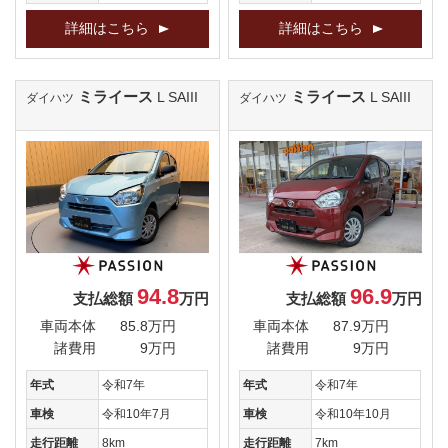
詳細はこちら
詳細はこちら
ミライース
ミライース
L SAIII
L SAIII
ダイハツ
ダイハツ
94.8
96.9
支払総額
万円
支払総額
万円
車両本体
85.8万円
車両本体
87.9万円
諸費用
9万円
諸費用
9万円
年式
令和7年
年式
令和7年
車検
令和10年7月
車検
令和10年10月
走行距離
8km
走行距離
7km