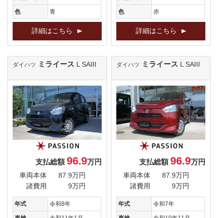
色
青
色
赤
詳細はこちら
詳細はこちら
ミライース
ミライース
L SAIII
L SAIII
ダイハツ
ダイハツ
96.9
96.9
支払総額
万円
支払総額
万円
車両本体
87.9万円
車両本体
87.9万円
諸費用
9万円
諸費用
9万円
年式
令和8年
年式
令和7年