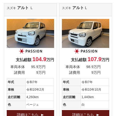
アルト
アルト
Ｌ
L
スズキ
スズキ
104.9
107.9
支払総額
万円
支払総額
万円
車両本体
95.9万円
車両本体
98.9万円
諸費用
9万円
諸費用
9万円
年式
令和7年
年式
令和7年
車検
令和10年2月
車検
令和10年10月
走行距離
4,260km
走行距離
1,440km
色
ベージュ
色
白
詳細はこちら
詳細はこちら