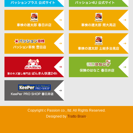
Copyright c Passion co., ltd. All Rights Reserved.
Designed by
Tratto Brain
.