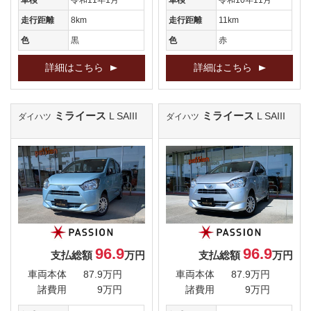
車検
令和11年1月
車検
令和10年11月
走行距離
8km
走行距離
11km
色
黒
色
赤
詳細はこちら
詳細はこちら
ミライース
ミライース
L SAIII
L SAIII
ダイハツ
ダイハツ
96.9
96.9
支払総額
万円
支払総額
万円
車両本体
87.9万円
車両本体
87.9万円
諸費用
9万円
諸費用
9万円