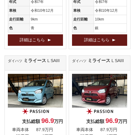
年式
令和7年
年式
令和7年
車検
令和10年12月
車検
令和10年12月
走行距離
9km
走行距離
10km
色
青
色
銀
詳細はこちら
詳細はこちら
ミライース
ミライース
L SAIII
L SAIII
ダイハツ
ダイハツ
96.9
96.9
支払総額
万円
支払総額
万円
車両本体
87.9万円
車両本体
87.9万円