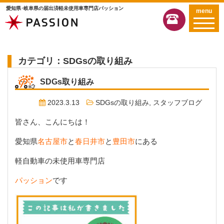
愛知県･岐阜県の届出済軽未使用車専門店パッション
menu
カテゴリ：SDGsの取り組み
SDGs取り組み
2023.3.13
SDGsの取り組み
,
スタッフブログ
皆さん、こんにちは！
愛知県
名古屋市
と
春日井市
と
豊田市
にある
軽自動車の未使用車専門店
パッション
です