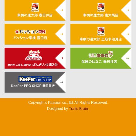
Copyright c Passion co., ltd. All Rights Reserved.
Designed by
Tratto Brain
.