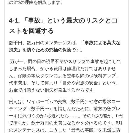
の3つの理由を解説します。
4-1. 「事故」という最大のリスクとコ
ストを回避する
数千円、数万円のメンテナンスは、
「事故による莫大な
損失」を防ぐための究極の保険
です。
万が一、雨の日の視界不良やスリップで事故を起こして
しまった場合、かかる費用は修理代だけではありませ
ん。保険の等級ダウンによる翌年以降の保険料アップ、
代車費用、そして何より「自分や家族の安全」という、
お金では買えない損失が発生するからです。
例えば、ワイパーゴムの交換（数千円）や窓の撥水コー
ティング（数千円〜）を惜しんだために、前方の急ブレ
ーキに気づくのが1秒遅れたら……。その1秒の差が、0円
で済むか、数十万円の出費になるかを分けるのです。6月
のメンテナンスは、こうした「最悪の事態」を未然に防