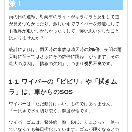
策！
雨の日の運転、対向車のライトがギラギラと反射して道
が見えづらかったり、激しい雨でワイパーを最速にして
も視界が追いつかなかったりして、怖い思いをしたこと
はありませんか？
統計によれば、雨天時の事故は晴天時の
約5倍
、夜間の雨
天時に至ってはさらにその数倍に跳ね上がります。その
最大の原因は「情報の欠如」、つまり
視界不良
です。
1-1. ワイパーの「ビビリ」や「拭きム
ラ」は、車からのSOS
ワイパーは「ただ動けばいい」ものではありません。
「一拭きで水を切り裂く」鮮度が命です。
ワイパーゴムは、紫外線、熱、砂ぼこりによって、使っ
ていなくても毎日劣化しています。ゴムが硬くなるとガ