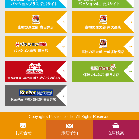
Copyright c Passion co., ltd. All Rights Reserved.
Designed by
Tratto Brain
.
お問合せ
来店予約
在庫検索