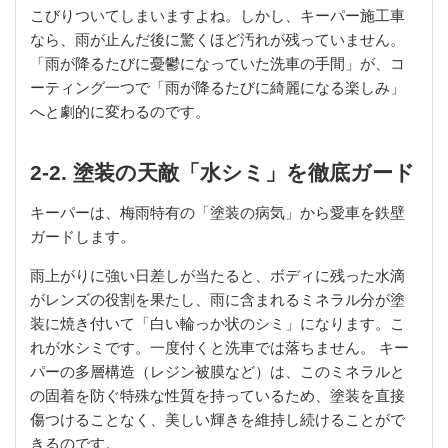
こびりついてしまいますよね。しかし、キーパー施工車
なら、雨が止んだ後に驚くほど汚れが残っていません。
「雨が降るたびに憂鬱になっていた洗車の手間」が、コ
ーティング一つで「雨が降るたびに綺麗になる楽しみ」
へと劇的に変わるのです。
2-2. 塗装の天敵「水シミ」を徹底ガード
キーパーは、梅雨特有の「塗装の病気」から愛車を鉄壁
ガードします。
雨上がりに強い日差しが当たると、ボディに残った水滴
がレンズの役割を果たし、雨に含まれるミネラル分が塗
装に焼き付いて「白い輪っか状のシミ」になります。こ
れが水シミです。一度付くと洗車では落ちません。 キー
パーの多層構造（レジン被膜など）は、このミネラルと
の固着を防ぐ特殊な性質を持っているため、塗装を直接
傷つけることなく、美しい輝きを維持し続けることがで
きるのです。