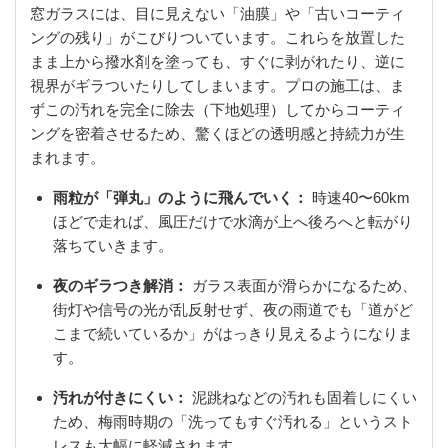
窓ガラスには、目に見えない「油膜」や「古いコーティ
ングの残り」がこびりついています。これらを放置した
まま上から撥水剤を塗っても、すぐに剥がれたり、逆に
視界がギラついたりしてしまいます。プロの施工は、ま
ずこの汚れを完全に除去（下地処理）してからコーティ
ングを密着させるため、驚くほどの透明感と持続力が生
まれます。
雨粒が「弾丸」のように飛んでいく：
時速40〜60km
ほどで走れば、風圧だけで水滴が上へ後ろへと転がり
落ちていきます。
夜のギラつき解消：
ガラス表面が滑らかになるため、
街灯や信号の光が乱反射せず、夜の雨道でも「道がど
こまで続いているか」がはっきり見えるようになりま
す。
汚れが付きにくい：
泥跳ねなどの汚れも固着しにくい
ため、梅雨時期の「洗ってもすぐ汚れる」というスト
レスも大幅に軽減されます。