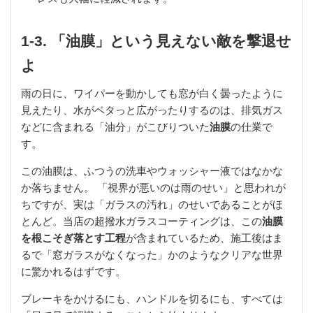
1-3. 「油膜」という見えない敵を撃退せ
よ
雨の日に、ワイパーを動かしても窓が白く曇ったように
見えたり、水がベタっと広がったりするのは、排気ガス
などに含まれる「油分」がこびりついた
油膜
の仕業で
す。
この油膜は、ふつうの洗車やウォッシャー液ではなかな
か落ちません。 「視界が悪いのは雨のせい」と思われが
ちですが、実は「ガラスの汚れ」のせいであることがほ
とんど。当店の超撥水ガラスコーティングは、この
油膜
を根こそぎ落とす工程
が含まれているため、施工後はま
るで「窓ガラスがなくなった」かのようなクリアな世界
に驚かれるはずです。
ブレーキをかけるにも、ハンドルを切るにも、すべては