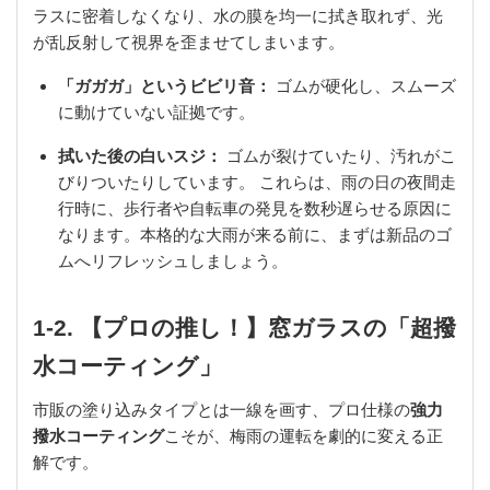
ラスに密着しなくなり、水の膜を均一に拭き取れず、光
が乱反射して視界を歪ませてしまいます。
「ガガガ」というビビリ音：
ゴムが硬化し、スムーズ
に動けていない証拠です。
拭いた後の白いスジ：
ゴムが裂けていたり、汚れがこ
びりついたりしています。 これらは、雨の日の夜間走
行時に、歩行者や自転車の発見を数秒遅らせる原因に
なります。本格的な大雨が来る前に、まずは新品のゴ
ムへリフレッシュしましょう。
1-2. 【プロの推し！】窓ガラスの「超撥
水コーティング」
市販の塗り込みタイプとは一線を画す、プロ仕様の
強力
撥水コーティング
こそが、梅雨の運転を劇的に変える正
解です。