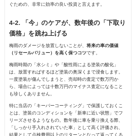
ぐための、非常に効率の良い投資と言えます。
4-2. 「今」のケアが、数年後の「下取り
価格」を跳ね上げる
梅雨のダメージを放置しないことが、
将来の車の価値
（リセールバリュー）を高く保つコツ
です。
梅雨時期の「水シミ」や「酸性雨による塗装の酸化」
は、放置すればするほど塗装の奥深くまで浸食します。
一度塗装が傷んでしまうと、売却時の査定で数万円か
ら、場合によっては十数万円のマイナス査定になること
も珍しくありません。
特に当店の「キーパーコーティング」で保護しておくこ
とは、塗装のコンディションを「新車に近い状態」でフ
リーズさせるようなもの。数年後に車を乗り換える際、
「しっかり手入れされていた車」として高く評価され、
結果として点検費用以上のリターンとなって返ってくる