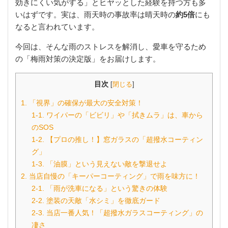
効きにくい気がする」とヒヤッとした経験を持つ方も多
いはずです。実は、雨天時の事故率は晴天時の
約5倍
にも
なると言われています。
今回は、そんな雨のストレスを解消し、愛車を守るため
の「梅雨対策の決定版」をお届けします。
目次
[
閉じる
]
1. 「視界」の確保が最大の安全対策！
1-1. ワイパーの「ビビリ」や「拭きムラ」は、車から
のSOS
1-2. 【プロの推し！】窓ガラスの「超撥水コーティン
グ」
1-3. 「油膜」という見えない敵を撃退せよ
2. 当店自慢の「キーパーコーティング」で雨を味方に！
2-1. 「雨が洗車になる」という驚きの体験
2-2. 塗装の天敵「水シミ」を徹底ガード
2-3. 当店一番人気！「超撥水ガラスコーティング」の
凄さ