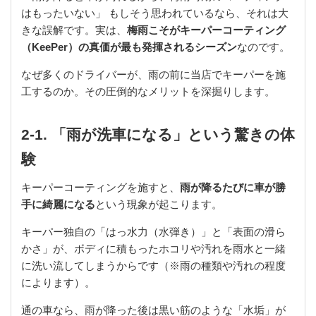
はもったいない」 もしそう思われているなら、それは大
きな誤解です。実は、
梅雨こそがキーパーコーティング
（KeePer）の真価が最も発揮されるシーズン
なのです。
なぜ多くのドライバーが、雨の前に当店でキーパーを施
工するのか。その圧倒的なメリットを深掘りします。
2-1. 「雨が洗車になる」という驚きの体
験
キーパーコーティングを施すと、
雨が降るたびに車が勝
手に綺麗になる
という現象が起こります。
キーパー独自の「はっ水力（水弾き）」と「表面の滑ら
かさ」が、ボディに積もったホコリや汚れを雨水と一緒
に洗い流してしまうからです（※雨の種類や汚れの程度
によります）。
通の車なら、雨が降った後は黒い筋のような「水垢」が