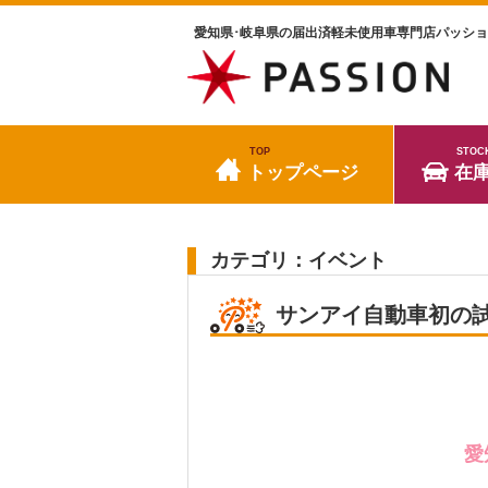
愛知県･岐阜県の届出済軽未使用車専門店パッシ
TOP
STOC
トップページ
在
カテゴリ：イベント
サンアイ自動車初の試
愛