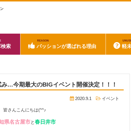
ョン
K
REASON
UNUS
庫検索
パッションが選ばれる理由
軽
み…今期最大のBIGイベント開催決定！！！
2020.9.1
イベント
皆さんこんにちは(^^♪
知県名古屋市
春日井市
と