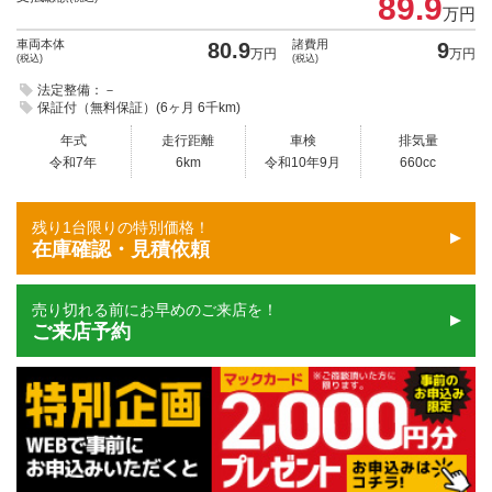
89.9
万円
車両本体
諸費用
80.9
9
万円
万円
(税込)
(税込)
法定整備：－
保証付（無料保証）(6ヶ月 6千km)
年式
走行距離
車検
排気量
令和7年
6km
令和10年9月
660cc
残り1台限りの特別価格！
在庫確認・見積依頼
売り切れる前にお早めのご来店を！
ご来店予約