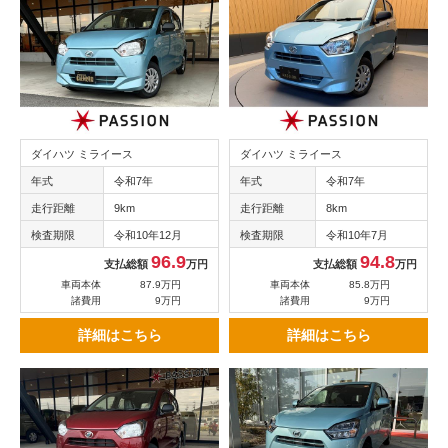
ダイハツ ミライース
ダイハツ ミライース
年式
令和7年
年式
令和7年
走行距離
9km
走行距離
8km
検査期限
令和10年12月
検査期限
令和10年7月
96.9
94.8
支払総額
万円
支払総額
万円
車両本体
87.9万円
車両本体
85.8万円
諸費用
9万円
諸費用
9万円
詳細はこちら
詳細はこちら