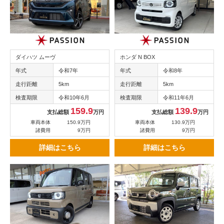
ダイハツ ムーヴ
ホンダ N BOX
年式
令和7年
年式
令和8年
走行距離
5km
走行距離
5km
検査期限
令和10年6月
検査期限
令和11年6月
159.9
139.9
支払総額
万円
支払総額
万円
車両本体
150.9万円
車両本体
130.9万円
諸費用
9万円
諸費用
9万円
詳細はこちら
詳細はこちら