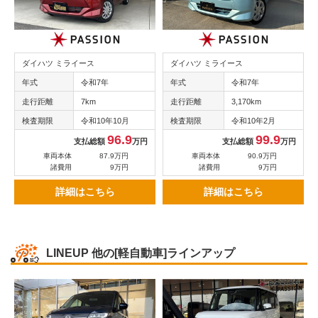
ダイハツ ミライース
ダイハツ ミライース
年式
令和7年
年式
令和7年
走行距離
7km
走行距離
3,170km
検査期限
令和10年10月
検査期限
令和10年2月
96.9
99.9
支払総額
万円
支払総額
万円
車両本体
87.9万円
車両本体
90.9万円
諸費用
9万円
諸費用
9万円
詳細はこちら
詳細はこちら
LINEUP
他の[軽自動車]ラインアップ