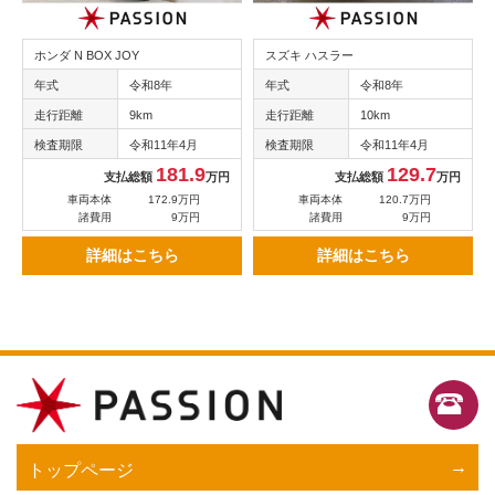
ホンダ N BOX JOY
スズキ ハスラー
年式
令和8年
年式
令和8年
走行距離
9km
走行距離
10km
検査期限
令和11年4月
検査期限
令和11年4月
181.9
129.7
支払総額
万円
支払総額
万円
車両本体
172.9万円
車両本体
120.7万円
諸費用
9万円
諸費用
9万円
詳細はこちら
詳細はこちら
トップページ