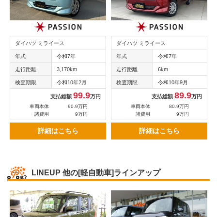
ダイハツ ミライース
ダイハツ ミライース
年式
令和7年
年式
令和7年
走行距離
3,170km
走行距離
6km
検査期限
令和10年2月
検査期限
令和10年9月
99.9
89.9
支払総額
万円
支払総額
万円
車両本体
90.9万円
車両本体
80.9万円
諸費用
9万円
諸費用
9万円
詳細はこちら
詳細はこちら
LINEUP
他の[軽自動車]ラインアップ