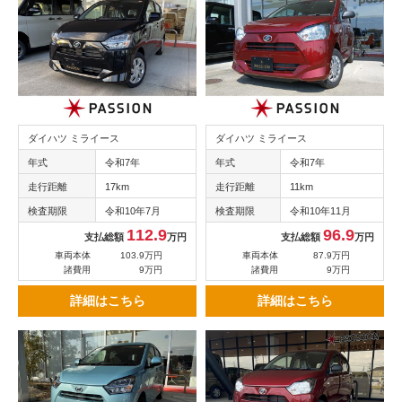
ダイハツ ミライース
ダイハツ ミライース
年式
令和7年
年式
令和7年
走行距離
17km
走行距離
11km
検査期限
令和10年7月
検査期限
令和10年11月
112.9
96.9
支払総額
万円
支払総額
万円
車両本体
103.9万円
車両本体
87.9万円
諸費用
9万円
諸費用
9万円
詳細はこちら
詳細はこちら