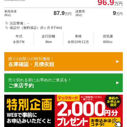
96.9
万円
車両本体
諸費用
87.9
9
万円
万円
(税込)
(税込)
法定整備：－
保証付（無料保証）(6ヶ月 6千km)
年式
走行距離
車検
排気量
令和7年
9km
令和10年12月
660cc
残り1台限りの特別価格！
在庫確認・見積依頼
売り切れる前にお早めのご来店を！
ご来店予約