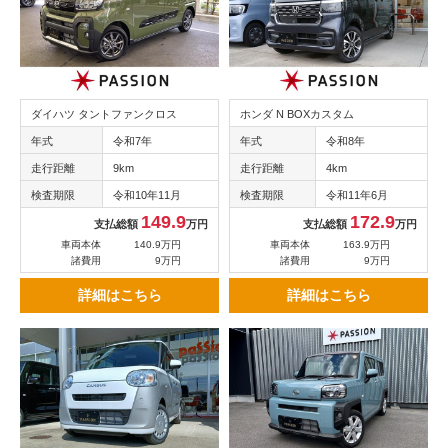
ダイハツ タントファンクロス
ホンダ N BOXカスタム
年式
令和7年
年式
令和8年
走行距離
9km
走行距離
4km
検査期限
令和10年11月
検査期限
令和11年6月
149.9
172.9
支払総額
万円
支払総額
万円
車両本体
140.9万円
車両本体
163.9万円
諸費用
9万円
諸費用
9万円
詳細はこちら
詳細はこちら