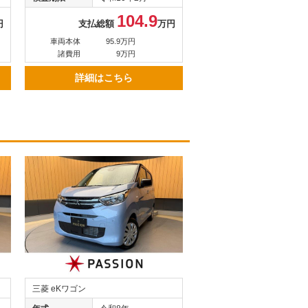
104.9
円
支払総額
万円
車両本体
95.9万円
諸費用
9万円
詳細はこちら
三菱 eKワゴン