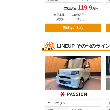
119.9
支払総額
万円
車両本体
110.9万円
諸費用
9万円
詳細はこちら
LINEUP
その他のライ
ダイハツ タント