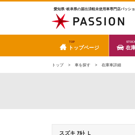
愛知県･岐阜県の届出済軽未使用車専門店パッシ
TOP
STOC
トップページ
在
トップ
車を探す
在庫車詳細
スズキ ｱﾙﾄ
Ｌ