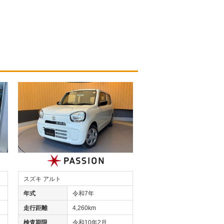
スズキ アルト
年式
令和7年
走行距離
4,260km
検査期限
令和10年2月