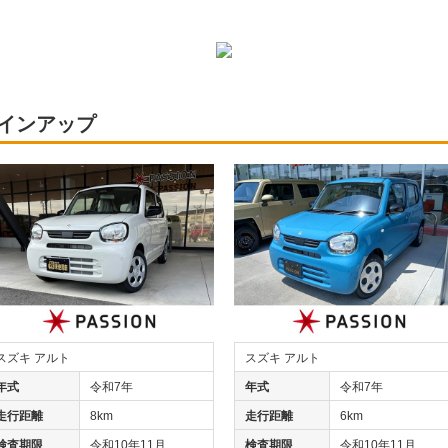
ラインアップ
スズキ アルト
スズキ アルト
年式
令和7年
年式
令和7年
走行距離
8km
走行距離
6km
検査期限
令和10年11月
検査期限
令和10年11月