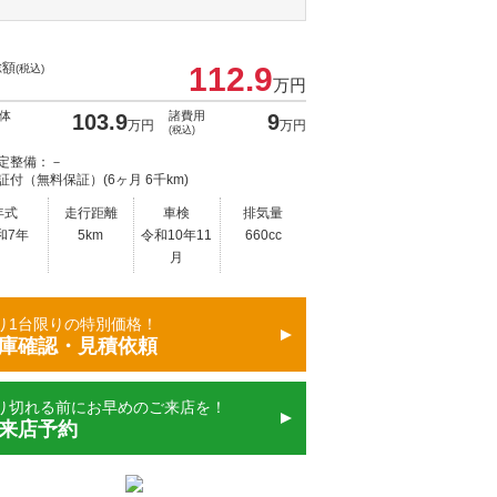
総額
112.9
(税込)
万円
体
諸費用
103.9
9
万円
万円
(税込)
定整備：－
証付（無料保証）(6ヶ月 6千km)
年式
走行距離
車検
排気量
和7年
5km
令和10年11
660cc
月
り1台限りの特別価格！
庫確認・見積依頼
り切れる前にお早めのご来店を！
来店予約