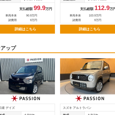
99.9
112.9
支払総額
万円
支払総額
万
車両本体
90.9万円
車両本体
103.9万円
諸費用
9万円
諸費用
9万円
詳細はこちら
詳細はこちら
ンアップ
日産 デイズ
スズキ アルトラパン