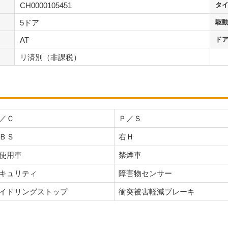
CH0000105451
タ
5ドア
駆
AT
ド
リ済別（非課税）
／Ｃ
Ｐ／Ｓ
ＢＳ
右Ｈ
使用車
禁煙車
キュリティ
障害物センサー
イドリングストップ
衝突被害軽減ブレーキ