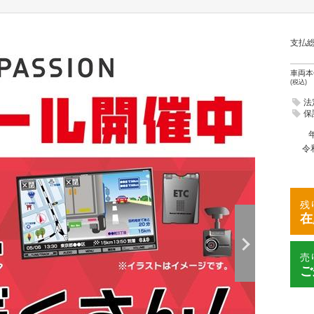
支払
車両本
(税込)
法
保
令
残
在
売
ご