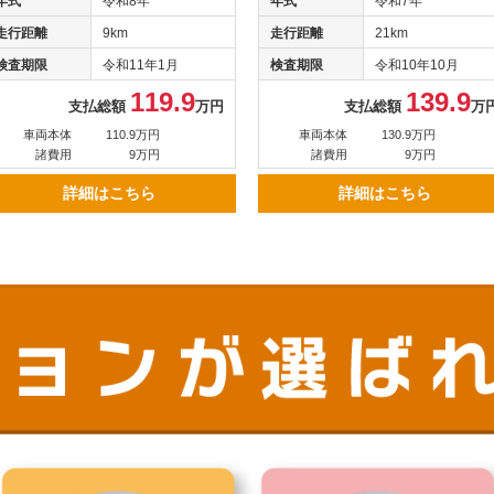
年式
令和8年
年式
令和7年
走行距離
9km
走行距離
21km
検査期限
令和11年1月
検査期限
令和10年10月
119.9
139.9
支払総額
万円
支払総額
万
車両本体
110.9万円
車両本体
130.9万円
諸費用
9万円
諸費用
9万円
詳細はこちら
詳細はこちら