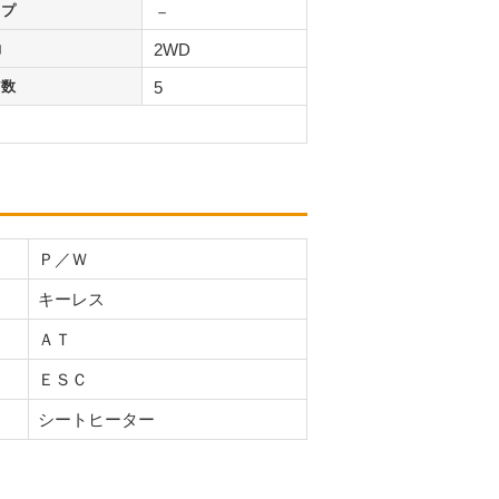
イプ
－
動
2WD
ア数
5
Ｐ／Ｗ
キーレス
ＡＴ
ＥＳＣ
シートヒーター