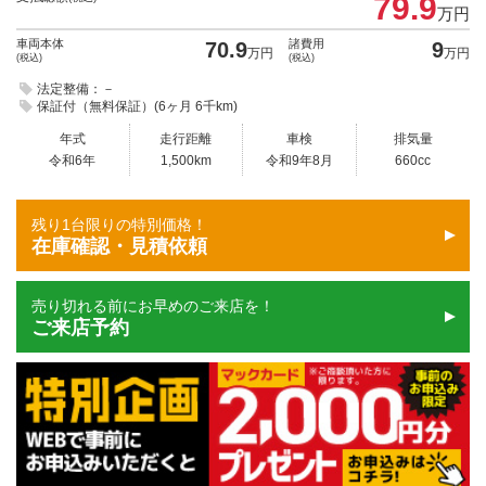
79.9
万円
車両本体
諸費用
70.9
9
万円
万円
(税込)
(税込)
法定整備：－
保証付（無料保証）(6ヶ月 6千km)
年式
走行距離
車検
排気量
令和6年
1,500km
令和9年8月
660cc
残り1台限りの特別価格！
在庫確認・見積依頼
売り切れる前にお早めのご来店を！
ご来店予約