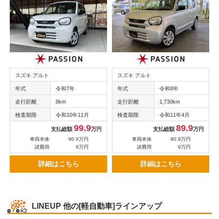
スズキ アルト
スズキ アルト
年式
令和7年
年式
令和8年
走行距離
8km
走行距離
1,730km
検査期限
令和10年11月
検査期限
令和11年4月
99.9
89.9
支払総額
万円
支払総額
万円
車両本体
90.9万円
車両本体
80.9万円
諸費用
9万円
諸費用
9万円
詳細はこちら
詳細はこちら
LINEUP
他の[軽自動車]ラインアップ