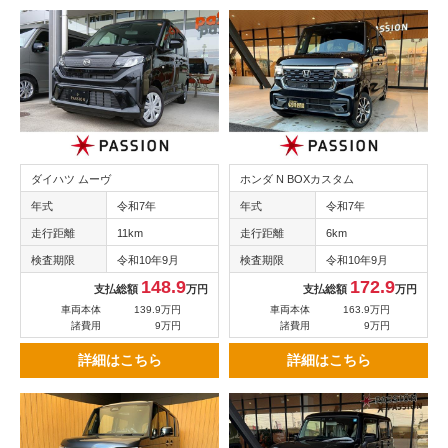
ダイハツ ムーヴ
ホンダ N BOXカスタム
年式
令和7年
年式
令和7年
走行距離
11km
走行距離
6km
検査期限
令和10年9月
検査期限
令和10年9月
148.9
172.9
支払総額
万円
支払総額
万円
車両本体
139.9万円
車両本体
163.9万円
諸費用
9万円
諸費用
9万円
詳細はこちら
詳細はこちら