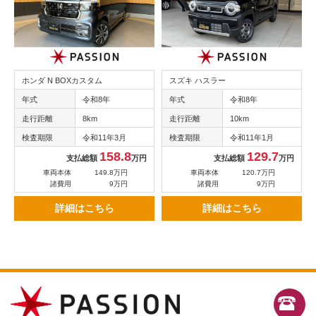
ホンダ N BOXカスタム
スズキ ハスラー
年式
令和8年
年式
令和8年
走行距離
8km
走行距離
10km
検査期限
令和11年3月
検査期限
令和11年1月
158.8
129.7
支払総額
万円
支払総額
万円
車両本体
149.8万円
車両本体
120.7万円
諸費用
9万円
諸費用
9万円
詳細はこちら
詳細はこちら