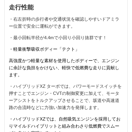
走行性能
・右左折時の歩行者や交通状況を確認しやすいドアミラ
ー位置で安全に運転ができます。
・最小回転半径が4.4mで小回り小回り抜群です！
・軽量衝撃吸収ボディー「テクト」
高強度かつ軽量な素材を使用したボディーで、エンジン
に余計な負担をかけない、
軽快で低燃費な走りに貢献し
ます。
・ハイブリッドXZ ターボでは、パワーモードスイッチを
押すことで
エンジン・CVTの制御変更に加えて、モータ
ーアシストをトルクアップさせることで、坂道や高速道
路の合流時などに力強い加速力
を発揮します。
・ハイブリッドXZでは、自然吸気エンジンを採用してお
りマイルドハイブリットと組み合わさり低燃費でスムー