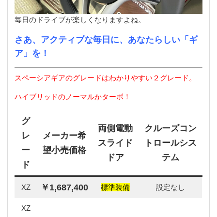
毎日のドライブが楽しくなりますよね。
さあ、アクティブな毎日に、あなたらしい「ギ
ア」を！
スペーシアギアのグレードはわかりやすい２グレード。
ハイブリッドのノーマルかターボ！
グ
両側電動
クルーズコン
レ
メーカー希
スライド
トロールシス
ー
望小売価格
ドア
テム
ド
￥1,687,400
XZ
標準装備
設定なし
XZ