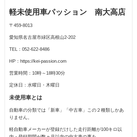
軽未使用車パッション 南大高店
〒
459-8013
愛知県名古屋市緑区高根山
2-202
TEL
：
052-622-8486
HP
：
https://kei-passion.com
営業時間：
10
時～
18
時
30
分
定休日：水曜日・木曜日
未使用車とは
自動車の分類では「新車」「中古車」この２種類しかあ
りません。
軽自動車メーカーが登録だけした走行距離が
100
キロ以
内・登録期間が数ヵ月以内の中古車の事を