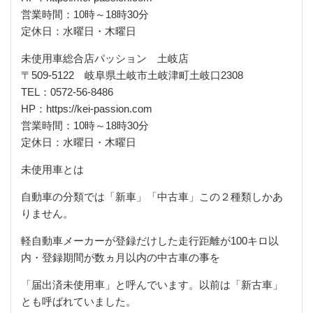
営業時間：
10
時～
18
時
30
分
定休日：水曜日・木曜日
未使用車総合店パッション 土岐店
〒509-5122
岐阜県土岐市土岐津町土岐口2308
TEL
：
0572-56-8486
HP
：
https://kei-passion.com
営業時間：
10
時～
18
時
30
分
定休日：水曜日・木曜日
未使用車とは
自動車の分類では「新車」「中古車」この２種類しかあ
りません。
軽自動車メーカーが登録だけした走行距離が
100
キロ以
内・登録期間が数ヵ月以内の中古車の事を
「届出済未使用車」と呼んでいます。以前は「新古車」
とも呼ばれていました。