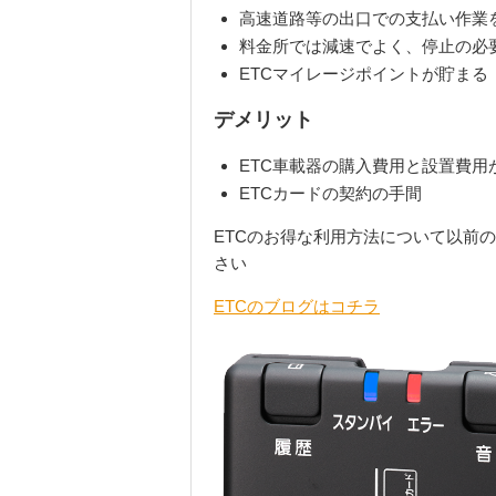
高速道路等の出口での支払い作業
料金所では減速でよく、停止の必
ETC
マイレージポイントが貯まる
デメリット
ETC
車載器の購入費用と設置費用
ETC
カードの契約の手間
ETCのお得な利用方法について以前
さい
ETCのブログはコチラ