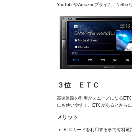
YouTube
や
Amazon
プライム、
Netflix
３位 ＥＴＣ
高速道路の利用がスムーズになる
ETC
にも使いやすく、
ETC
があるとさらに
メリット
ETC
カードを利用する事で有料道