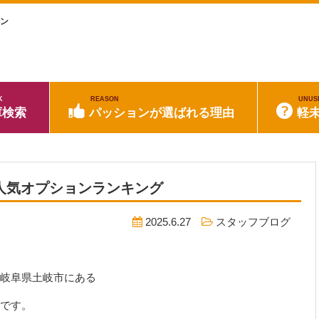
ョン
K
REASON
UNUS
庫検索
パッションが選ばれる理由
軽
 人気オプションランキング
2025.6.27
スタッフブログ
岐阜県土岐市にある
です。