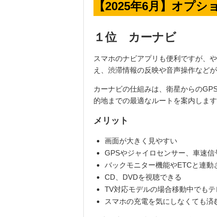
【2025年6月】オプ
１位 カーナビ
スマホのナビアプリも便利ですが、や
え、渋滞情報の反映や音声操作などが
カーナビの仕組みは、衛星からの
GP
的地までの最適なルートを案内します
メリット
画面が大きく見やすい
GPSやジャイロセンサー、車速
バックモニター機能や
ETC
と連動
CD
、
DVD
を視聴できる
TV
対応モデルの場合移動中でもテ
スマホの充電を気にしなくても済