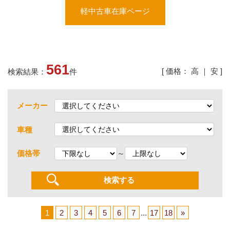
軽中古車在庫ページ
561
[ 価格：
高
｜
安
]
検索結果：
件
メーカー
車種
～
価格帯
1
2
3
4
5
6
7
...
17
18
»