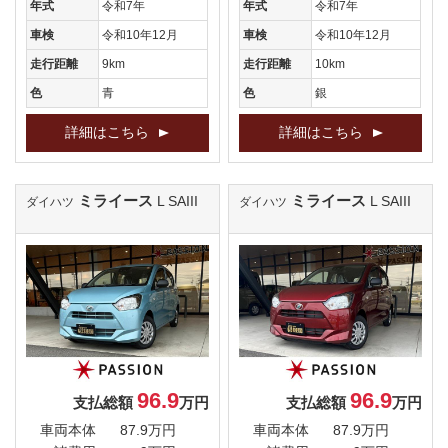
年式
令和7年
年式
令和7年
車検
令和10年12月
車検
令和10年12月
走行距離
9km
走行距離
10km
色
青
色
銀
詳細はこちら
詳細はこちら
ミライース
ミライース
L SAIII
L SAIII
ダイハツ
ダイハツ
96.9
96.9
支払総額
万円
支払総額
万円
車両本体
87.9万円
車両本体
87.9万円