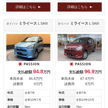
詳細はこちら
詳細はこちら
ミライース
ミライース
L SAIII
L SAIII
ダイハツ
ダイハツ
94.8
96.9
支払総額
万円
支払総額
万円
車両本体
85.8万円
車両本体
87.9万円
諸費用
9万円
諸費用
9万円
年式
令和7年
年式
令和7年
車検
令和10年7月
車検
令和10年10月
走行距離
8km
走行距離
7km