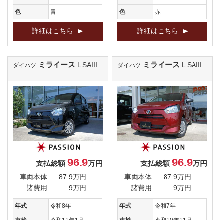
色
青
色
赤
詳細はこちら
詳細はこちら
ミライース
ミライース
L SAIII
L SAIII
ダイハツ
ダイハツ
96.9
96.9
支払総額
万円
支払総額
万円
車両本体
87.9万円
車両本体
87.9万円
諸費用
9万円
諸費用
9万円
年式
令和8年
年式
令和7年