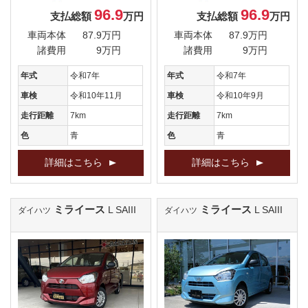
96.9
96.9
支払総額
万円
支払総額
万円
車両本体
87.9万円
車両本体
87.9万円
諸費用
9万円
諸費用
9万円
年式
令和7年
年式
令和7年
車検
令和10年11月
車検
令和10年9月
走行距離
7km
走行距離
7km
色
青
色
青
詳細はこちら
詳細はこちら
ミライース
ミライース
L SAIII
L SAIII
ダイハツ
ダイハツ