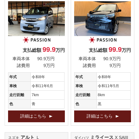
99.9
99.9
支払総額
万円
支払総額
万円
車両本体
90.9万円
車両本体
90.9万円
諸費用
9万円
諸費用
9万円
年式
令和8年
年式
令和8年
車検
令和11年6月
車検
令和11年5月
走行距離
7km
走行距離
8km
色
青
色
黒
詳細はこちら
詳細はこちら
アルト
ミライース
Ｌ
X SAIII
スズキ
ダイハツ