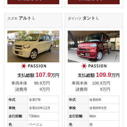
アルト
タント
L
L
スズキ
ダイハツ
107.9
109.9
支払総額
万円
支払総額
万円
車両本体
98.9万円
車両本体
100.9万円
諸費用
9万円
諸費用
9万円
年式
令和7年
年式
令和6年
車検
令和10年12月
車検
令和9年9月
走行距離
730km
走行距離
9km
色
ベージュ
色
赤