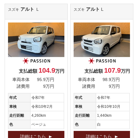
アルト
アルト
Ｌ
L
スズキ
スズキ
104.9
107.9
支払総額
万円
支払総額
万円
車両本体
95.9万円
車両本体
98.9万円
諸費用
9万円
諸費用
9万円
年式
令和7年
年式
令和7年
車検
令和10年2月
車検
令和10年10月
走行距離
4,260km
走行距離
1,440km
色
ベージュ
色
白
詳細はこちら
詳細はこちら