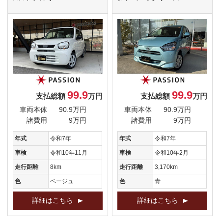
99.9
99.9
支払総額
万円
支払総額
万円
車両本体
90.9万円
車両本体
90.9万円
諸費用
9万円
諸費用
9万円
年式
令和7年
年式
令和7年
車検
令和10年11月
車検
令和10年2月
走行距離
8km
走行距離
3,170km
色
ベージュ
色
青
詳細はこちら
詳細はこちら