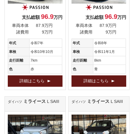
96.9
96.9
支払総額
万円
支払総額
万円
車両本体
87.9万円
車両本体
87.9万円
諸費用
9万円
諸費用
9万円
年式
令和7年
年式
令和8年
車検
令和10年10月
車検
令和11年1月
走行距離
7km
走行距離
8km
色
赤
色
青
詳細はこちら
詳細はこちら
ミライース
ミライース
L SAIII
L SAIII
ダイハツ
ダイハツ