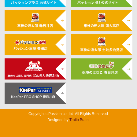
Copyright c Passion co., ltd. All Rights Reserved.
Designed by
Tratto Brain
.