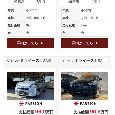
諸費用
9万円
諸費用
9万円
年式
令和7年
年式
令和7年
車検
令和10年12月
車検
令和10年9月
走行距離
9km
走行距離
6km
色
青
色
赤
詳細はこちら
詳細はこちら
ミライース
ミライース
L SAIII
L SAIII
ダイハツ
ダイハツ
96.9
96.9
支払総額
万円
支払総額
万円