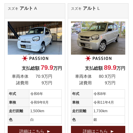
アルト
アルト
A
L
スズキ
スズキ
79.9
89.9
支払総額
万円
支払総額
万円
車両本体
70.9万円
車両本体
80.9万円
諸費用
9万円
諸費用
9万円
年式
令和6年
年式
令和8年
車検
令和9年8月
車検
令和11年4月
走行距離
1,500km
走行距離
1,730km
色
白
色
銀
詳細はこちら
詳細はこちら