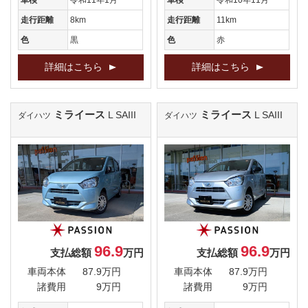
車検
令和11年1月
車検
令和10年11月
走行距離
8km
走行距離
11km
色
黒
色
赤
詳細はこちら
詳細はこちら
ミライース
ミライース
L SAIII
L SAIII
ダイハツ
ダイハツ
96.9
96.9
支払総額
万円
支払総額
万円
車両本体
87.9万円
車両本体
87.9万円
諸費用
9万円
諸費用
9万円