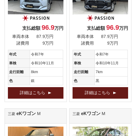
96.9
96.9
支払総額
万円
支払総額
万円
車両本体
87.9万円
車両本体
87.9万円
諸費用
9万円
諸費用
9万円
年式
令和7年
年式
令和7年
車検
令和10年11月
車検
令和10年11月
走行距離
8km
走行距離
7km
色
銀
色
黒
詳細はこちら
詳細はこちら
eKワゴン
eKワゴン
M
M
三菱
三菱