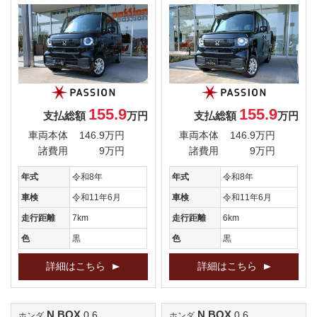
155.9
155.9
支払総額
万円
支払総額
万円
車両本体
146.9万円
車両本体
146.9万円
諸費用
9万円
諸費用
9万円
年式
令和8年
年式
令和8年
車検
令和11年6月
車検
令和11年6月
走行距離
7km
走行距離
6km
色
黒
色
黒
詳細はこちら
詳細はこちら
N BOX
N BOX
0.6
0.6
ホンダ
ホンダ