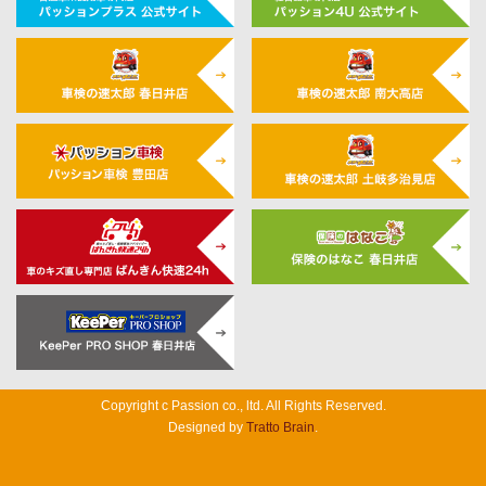
Copyright c Passion co., ltd. All Rights Reserved.
Designed by
Tratto Brain
.