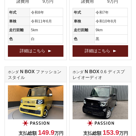
諸費用
9万円
諸費用
9万円
年式
令和8年
年式
令和7年
車検
令和11年6月
車検
令和10年8月
走行距離
5km
走行距離
9km
色
白
色
黒
詳細はこちら
詳細はこちら
N BOX
N BOX
ファッション
0.6 ディスプ
ホンダ
ホンダ
スタイル
レイオーディオ
149.9
153.9
支払総額
万円
支払総額
万円