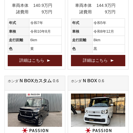
車両本体
140.9万円
車両本体
144.9万円
諸費用
9万円
諸費用
9万円
年式
令和7年
年式
令和5年
車検
令和10年8月
車検
令和8年12月
走行距離
6km
走行距離
8km
色
黄
色
黒
詳細はこちら
詳細はこちら
N BOXカスタム
N BOX
0.6
0.6
ホンダ
ホンダ