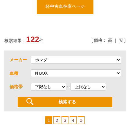
軽中古車在庫ページ
122
[ 価格：
高
｜
安
]
検索結果：
件
メーカー
車種
～
価格帯
1
2
3
4
»