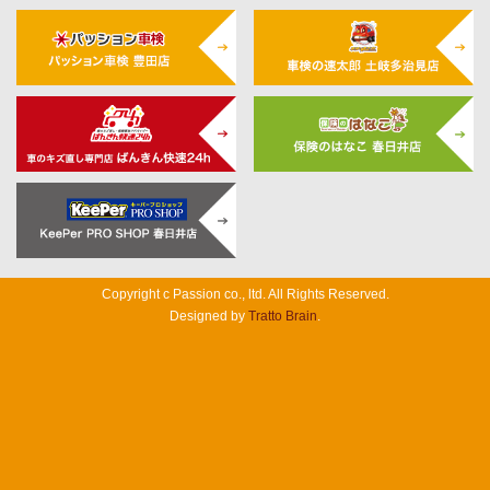
Copyright c Passion co., ltd. All Rights Reserved.
Designed by
Tratto Brain
.