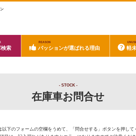
ョン
K
REASON
UNUS
庫検索
パッションが選ばれる理由
軽
STOCK
在庫車お問合せ
は以下のフォームの空欄をうめて、「問合せする」ボタンを押して