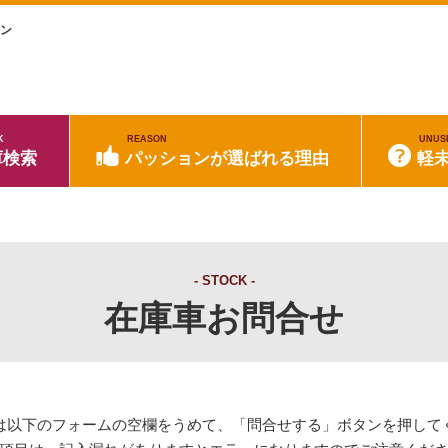
ョン
K
REASON
UNUS
庫検索
パッションが選ばれる理由
軽
STOCK
在庫車お問合せ
は以下のフォームの空欄をうめて、「問合せする」ボタンを押して