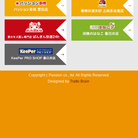
Copyright c Passion co., ltd. All Rights Reserved.
Designed by
Tratto Brain
.